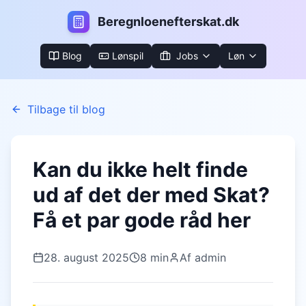
B
eregnloenefterskat.dk
Blog
Lønspil
Jobs
Løn
Tilbage til blog
Kan du ikke helt finde
ud af det der med Skat?
Få et par gode råd her
28. august 2025
8 min
Af
admin