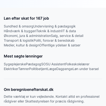
Løn efter skat for
167
job
Sundhed & omsorg
Undervisning & pædagogik
Håndværk & byggeri
Teknik & industri
IT & data
Økonomi, jura & administration
Salg, service & detail
Transport & logistik
Politi, forsvar & beredskab
Medier, kultur & design
Offentlige ydelser & satser
Mest søgte lønninger
Sygeplejerske
Pædagog
SOSU Assistent
Folkeskolelærer
Elektriker
Tømrer
Politibetjent
Læge
Dagpenge
Løn under barsel
Om beregnloenefterskat.dk
Dette værktøj er kun vejledende. Kontakt altid en professionel
rådgiver eller Skattestyrelsen for præcis rådgivning.