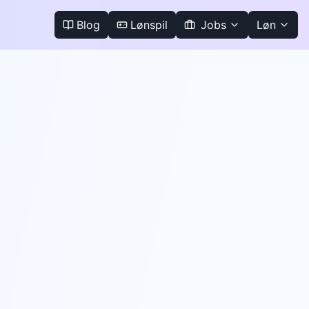
Blog
Lønspil
Jobs
Løn