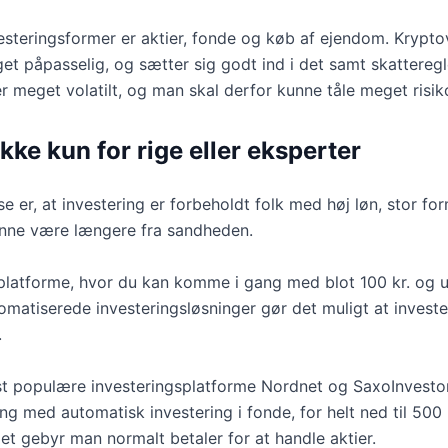
steringsformer er aktier, fonde og køb af ejendom. Kryptova
et påpasselig, og sætter sig godt ind i det samt skatteregl
er meget volatilt, og man skal derfor kunne tåle meget risik
ikke kun for rige eller eksperter
e er, at investering er forbeholdt folk med høj løn, stor fo
 kunne være længere fra sandheden.
 platforme, hvor du kan komme i gang med blot 100 kr. og u
matiserede investeringsløsninger gør det muligt at investe
.
st populære investeringsplatforme Nordnet og SaxoInvesto
g med automatisk investering i fonde, for helt ned til 50
et gebyr man normalt betaler for at handle aktier.