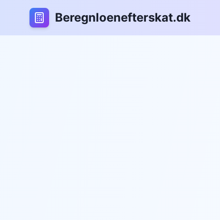
B
eregnloenefterskat.dk