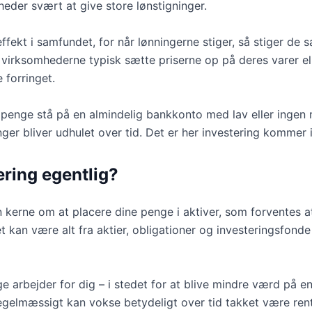
eder svært at give store lønstigninger.
ffekt i samfundet, for når lønningerne stiger, så stiger de 
virksomhederne typisk sætte priserne op på deres varer ell
 forringet.
 penge stå på en almindelig bankkonto med lav eller ingen r
ger bliver udhulet over tid. Det er her investering kommer in
ering egentlig?
in kerne om at placere dine penge i aktiver, som forventes at
et kan være alt fra aktier, obligationer og investeringsfond
ge arbejder for dig – i stedet for at blive mindre værd på 
egelmæssigt kan vokse betydeligt over tid takket være rent