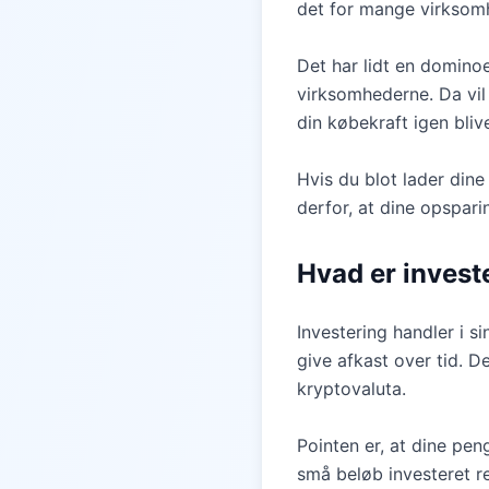
det for mange virksomh
Det har lidt en dominoe
virksomhederne. Da vil 
din købekraft igen blive
Hvis du blot lader dine
derfor, at dine opsparin
Hvad er invest
Investering handler i s
give afkast over tid. D
kryptovaluta.
Pointen er, at dine pen
små beløb investeret r