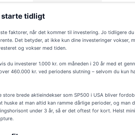
starte tidligt
gste faktorer, når det kommer til investering. Jo tidligere 
rente. Det betyder, at ikke kun dine investeringer vokser, 
vesteret og vokser med tiden.
vis du investerer 1.000 kr. om måneden i 20 år med et genn
 over 460.000 kr. ved periodens slutning – selvom du kun ha
e store brede aktieindekser som SP500 i USA bliver fordobl
t at huske at man altid kan ramme dårlige perioder, og man 
ringshorisont under 3 år, så er det oftest for kort. Helst mi
opture.