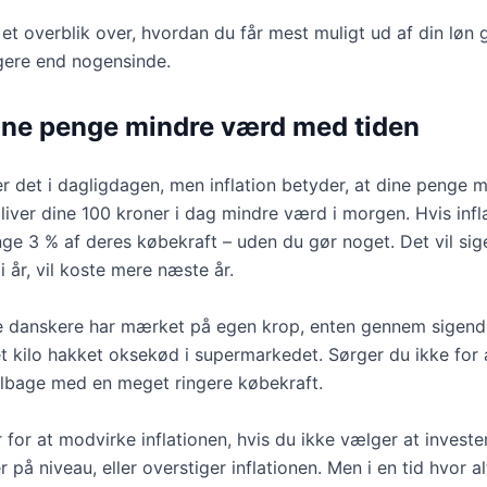
 et overblik over, hvordan du får mest muligt ud af din løn
igere end nogensinde.
dine penge mindre værd med tiden
 det i dagligdagen, men inflation betyder, at dine penge mi
 bliver dine 100 kroner i dag mindre værd i morgen. Hvis inf
nge 3 % af deres købekraft – uden du gør noget. Det vil sig
 år, vil koste mere næste år.
lle danskere har mærket på egen krop, enten gennem sigend
 et kilo hakket oksekød i supermarkedet. Sørger du ikke fo
å tilbage med en meget ringere købekraft.
for at modvirke inflationen, hvis du ikke vælger at investe
 på niveau, eller overstiger inflationen. Men i en tid hvor al