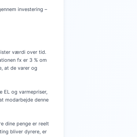
 gennem investering –
ster værdi over tid.
lationen fx er 3 % om
e, at de varer og
e EL og varmepriser,
r at modarbejde denne
re dine penge er reelt
ting bliver dyrere, er