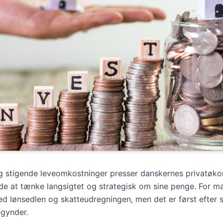
 og stigende leveomkostninger presser danskernes privatøko
de at tænke langsigtet og strategisk om sine penge. For m
d lønsedlen og skatteudregningen, men det er først efter sk
egynder.