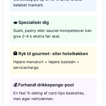
beløbet markant.
🍣 Specialisér dig
Sushi, pastry eller saucier-kompetencer kan
give 2–4 k ekstra før skat.
🏨 Ryk til gourmet- eller hotelkøkken
Højere menukort = højere basisløn +
service­charge.
💰 Forhandl drikkepenge-pool
En fast %-deling af card-tips beskattes,
men øger nettolønnen.