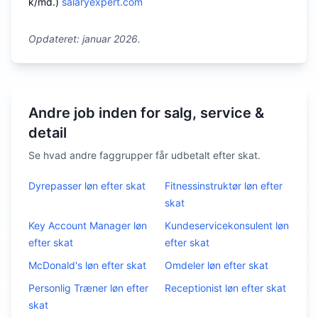
k/md.)
salaryexpert.com
Opdateret: januar 2026.
Andre job inden for salg, service &
detail
Se hvad andre faggrupper får udbetalt efter skat.
Dyrepasser
løn efter skat
Fitnessinstruktør
løn efter
skat
Key Account Manager
løn
Kundeservicekonsulent
løn
efter skat
efter skat
McDonald's
løn efter skat
Omdeler
løn efter skat
Personlig Træner
løn efter
Receptionist
løn efter skat
skat