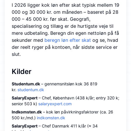
I 2026 ligger kok løn efter skat typisk mellem 19
000 og 30 000 kr. om måneden – baseret på 28
000 – 45 000 kr. før skat. Geografi,
specialisering og tillæg er de hurtigste veje til
mere udbetaling. Beregn din egen nettoløn på få
sekunder med
beregn løn efter skat
og se, hvad
der reelt ryger på kontoen, når sidste service er
slut.
Kilder
Studentum.dk
– gennemsnitsløn kok 36 819
kr.
studentum.dk
SalaryExpert
– Chef, København (438 k/år; entry 320 k;
senior 503 k)
salaryexpert.com
Indkomsten.dk
– kok løn påvirkningsfaktorer (ca. 26
500 kr./md.)
indkomsten.dk
SalaryExpert
– Chef Danmark 411 k/år (≈ 34