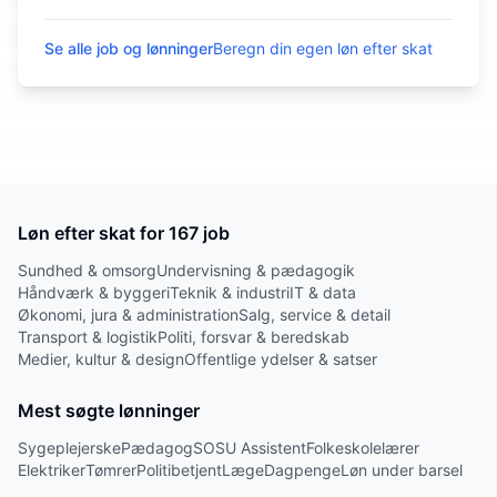
Se alle job og lønninger
Beregn din egen løn efter skat
Løn efter skat for
167
job
Sundhed & omsorg
Undervisning & pædagogik
Håndværk & byggeri
Teknik & industri
IT & data
Økonomi, jura & administration
Salg, service & detail
Transport & logistik
Politi, forsvar & beredskab
Medier, kultur & design
Offentlige ydelser & satser
Mest søgte lønninger
Sygeplejerske
Pædagog
SOSU Assistent
Folkeskolelærer
Elektriker
Tømrer
Politibetjent
Læge
Dagpenge
Løn under barsel