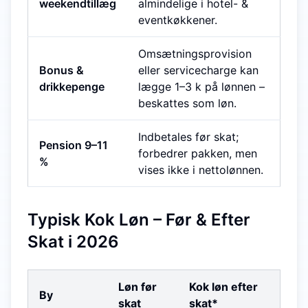
weekendtillæg
almindelige i hotel- &
eventkøkkener.
Omsætnings­provision
Bonus &
eller service­charge kan
drikkepenge
lægge 1–3 k på lønnen –
beskattes som løn.
Indbetales før skat;
Pension 9–11
forbedrer pakken, men
%
vises ikke i nettolønnen.
Typisk Kok Løn – Før & Efter
Skat i 2026
Løn før
Kok løn efter
By
skat
skat*