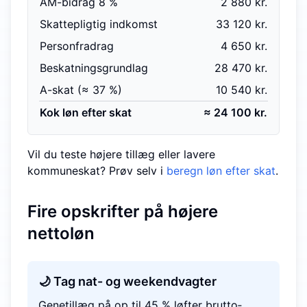
AM-bidrag 8 %
2 880 kr.
Skattepligtig indkomst
33 120 kr.
Personfradrag
4 650 kr.
Beskatningsgrundlag
28 470 kr.
A-skat (≈ 37 %)
10 540 kr.
Kok løn efter skat
≈ 24 100 kr.
Vil du teste højere tillæg eller lavere
kommuneskat? Prøv selv i
beregn løn efter skat
.
Fire opskrifter på højere
nettoløn
🌙 Tag nat- og weekend­vagter
Genetillæg på op til 45 % løfter brutto­