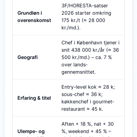
3F/HORESTA-satser
Grundløn i
2026 starter omkring
overenskomst
175 kr./t (≈ 28 000
kr./md.).
Chef i København tjener i
snit 438 000 kr./år (≈ 36
Geografi
500 kr./md.) – ca. 7 %
over lands­
gennemsnittet.
Entry-level kok ≈ 28 k;
sous-chef ≈ 36 k;
Erfaring & titel
køkkenchef i gourmet­
restaurant ≈ 45 k.
Aften + 18 %, nat + 30
Ulempe- og
%, weekend + 45 % –