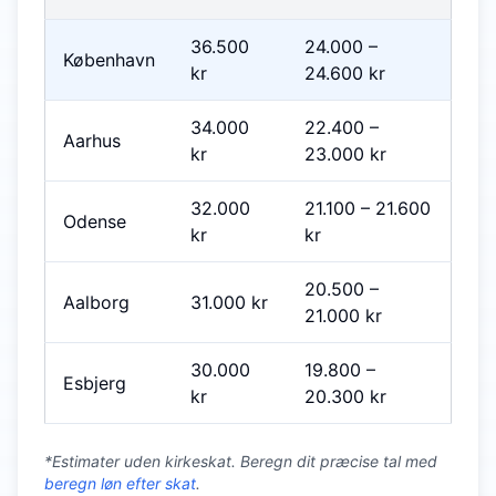
36.500
24.000
–
København
kr
24.600
kr
34.000
22.400
–
Aarhus
kr
23.000
kr
32.000
21.100
–
21.600
Odense
kr
kr
20.500
–
Aalborg
31.000
kr
21.000
kr
30.000
19.800
–
Esbjerg
kr
20.300
kr
*Estimater uden kirkeskat. Beregn dit præcise tal med
beregn løn efter skat
.