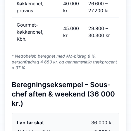
Køkkenchef,
40.000
26.600
–
provins
kr
27.200
kr
Gourmet-
45.000
29.800
–
køkkenchef,
kr
30.300
kr
Kbh.
* Nettobeløb beregnet med AM-bidrag 8 %,
personfradrag 4 650 kr. og gennemsnitlig trækprocent
≈ 37 %.
Beregningseksempel – Sous-
chef aften & weekend (36 000
kr.)
Løn før skat
36 000 kr.