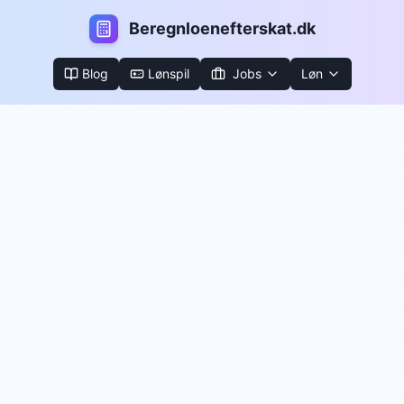
B
eregnloenefterskat.dk
Blog
Lønspil
Jobs
Løn