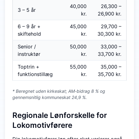
40,000
26,300
–
3 – 5 år
kr.
26,900
kr.
6 – 9 år +
45,000
29,700
–
skiftehold
kr.
30,300
kr.
Senior /
50,000
33,000
–
instruktør
kr.
33,700
kr.
Toptrin +
55,000
35,000
–
funktions­tillæg
kr.
35,700
kr.
* Beregnet uden kirkeskat; AM-bidrag 8 % og
gennemsnitlig kommuneskat 24,9 %.
Regionale Lønforskelle for
Lokomotivførere