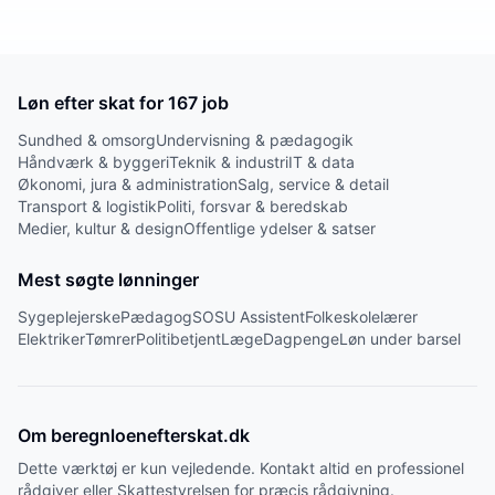
Løn efter skat for
167
job
Sundhed & omsorg
Undervisning & pædagogik
Håndværk & byggeri
Teknik & industri
IT & data
Økonomi, jura & administration
Salg, service & detail
Transport & logistik
Politi, forsvar & beredskab
Medier, kultur & design
Offentlige ydelser & satser
Mest søgte lønninger
Sygeplejerske
Pædagog
SOSU Assistent
Folkeskolelærer
Elektriker
Tømrer
Politibetjent
Læge
Dagpenge
Løn under barsel
Om beregnloenefterskat.dk
Dette værktøj er kun vejledende. Kontakt altid en professionel
rådgiver eller Skattestyrelsen for præcis rådgivning.