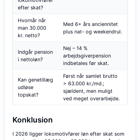
lokomotivfører
efter skat?
Hvornår når
Med 6+ års anciennitet
man 30.000
plus nat- og weekendrul.
kr. netto?
Nej – 14 %
Indgår pension
arbejdsgiverpension
i nettoløn?
indbetales før skat.
Først når samlet brutto
Kan genetillæg
>
63.000 kr./md.;
udløse
sjældent, men muligt
topskat?
ved meget overarbejde.
Konklusion
I 2026 ligger lokomotivfører løn efter skat som