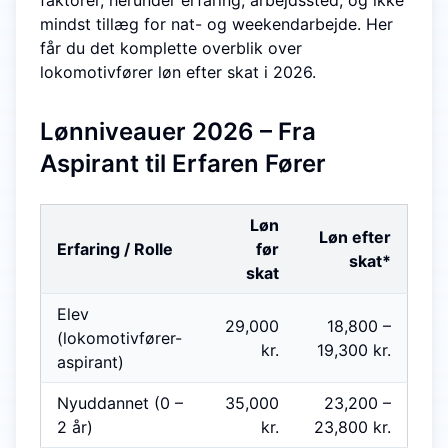
faktorer, herunder erfaring, arbejdssted, og ikke
mindst tillæg for nat- og weekendarbejde. Her
får du det komplette overblik over
lokomotivfører løn efter skat i 2026.
Lønniveauer 2026 – Fra
Aspirant til Erfaren Fører
Løn
Løn efter
Erfaring / Rolle
før
skat*
skat
Elev
29,000
18,800
–
(lokomotivfører-
kr.
19,300
kr.
aspirant)
Nyuddannet (0 –
35,000
23,200
–
2 år)
kr.
23,800
kr.