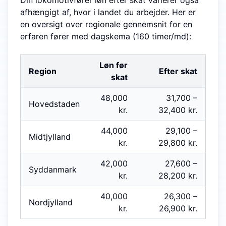
Din lokomotivfører løn efter skat varierer også
afhængigt af, hvor i landet du arbejder. Her er
en oversigt over regionale gennemsnit for en
erfaren fører med dagskema (160 timer/md):
Løn før
Region
Efter skat
skat
48,000
31,700
–
Hovedstaden
kr.
32,400
kr.
44,000
29,100
–
Midtjylland
kr.
29,800
kr.
42,000
27,600
–
Syddanmark
kr.
28,200
kr.
40,000
26,300
–
Nordjylland
kr.
26,900
kr.