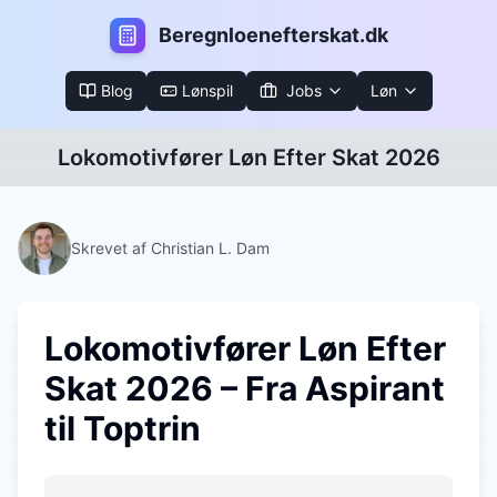
B
eregnloenefterskat.dk
Blog
Lønspil
Jobs
Løn
Lokomotivfører Løn Efter Skat 2026
Skrevet af Christian L. Dam
Lokomotivfører Løn Efter
Skat 2026 – Fra Aspirant
til Toptrin