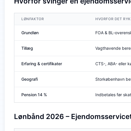
Hvorfor svinger en ejendomsservic
LØNFAKTOR
HVORFOR DET RYK
Grundløn
FOA & BL-overensk
Tillæg
Vagthavende bereds
Erfaring & certifikater
CTS-, ABA- eller k
Geografi
Storkøbenhavn bet
Pension 14 %
Indbetales før ska
Lønbånd 2026 – Ejendomsservicet