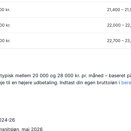
00
kr.
21,400
–
21
00
kr.
22,000
–
22
00
kr.
22,700
–
23
 typisk mellem 20 000 og 28 000 kr. pr. måned – baseret på 
e til en højere udbetaling. Indtast din egen bruttoløn i
bere
2024-26
snitsløn, maj 2026