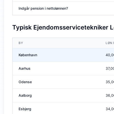
Indgår pension i nettolønnen?
Typisk Ejendomsservicetekniker Lø
BY
LØN 
København
40,0
Aarhus
37,0
Odense
35,0
Aalborg
36,0
Esbjerg
34,0