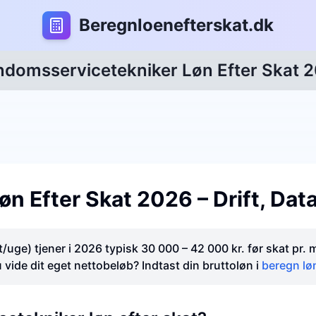
B
eregnloenefterskat.dk
ndomsservicetekniker Løn Efter Skat 
n Efter Skat 2026 – Drift, Data
uge) tjener i 2026 typisk 30 000 – 42 000 kr. før skat pr.
u vide dit eget nettobeløb? Indtast din bruttoløn i
beregn løn