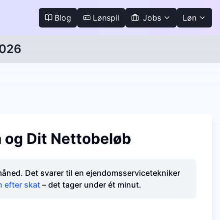
Blog
Lønspil
Jobs
Løn
2026
 og Dit Nettobeløb
 måned. Det svarer til en ejendomsservicetekniker
 efter skat
– det tager under ét minut.