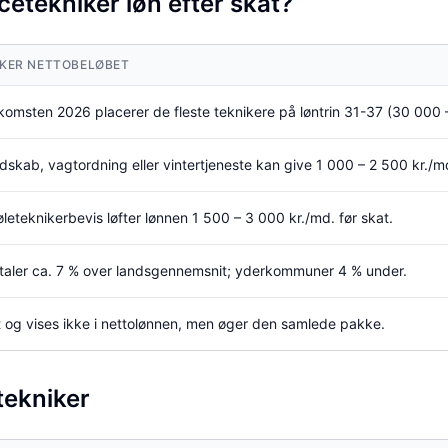
etekniker løn efter skat?
KER NETTOBELØBET
omsten 2026 placerer de fleste teknikere på løntrin 31-37 (30 000 –
kab, vagtordning eller vintertjeneste kan give 1 000 – 2 500 kr./md
øleteknikerbevis løfter lønnen 1 500 – 3 000 kr./md. før skat.
aler ca. 7 % over landsgennemsnit; yderkommuner 4 % under.
t og vises ikke i nettolønnen, men øger den samlede pakke.
ekniker