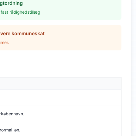
agtordning
ast rådighedstillæg.
 lavere kommune­skat
imer.
torkøbenhavn.
ormal løn.