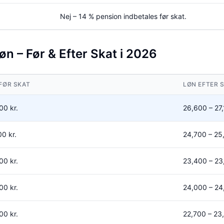
Nej – 14 % pension indbetales før skat.
n – Før & Efter Skat i 2026
FØR SKAT
LØN EFTER 
00
kr.
26,600
–
27
00
kr.
24,700
–
25
00
kr.
23,400
–
23
00
kr.
24,000
–
24
00
kr.
22,700
–
23