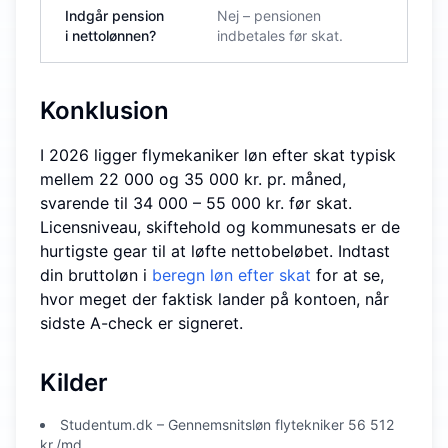
Indgår pension
Nej – pensionen
i nettolønnen?
indbetales før skat.
Konklusion
I 2026 ligger flymekaniker løn efter skat typisk
mellem 22 000 og 35 000 kr. pr. måned,
svarende til 34 000 – 55 000 kr. før skat.
Licensniveau, skiftehold og kommunesats er de
hurtigste gear til at løfte nettobeløbet. Indtast
din bruttoløn i
beregn løn efter skat
for at se,
hvor meget der faktisk lander på kontoen, når
sidste A-check er signeret.
Kilder
Studentum.dk – Gennemsnitsløn flytekniker 56 512
kr./md.