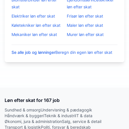
skat
løn efter skat
Elektriker
løn efter skat
Frisør
løn efter skat
Køletekniker
løn efter skat
Maler
løn efter skat
Mekaniker
løn efter skat
Murer
løn efter skat
Se alle job og lønninger
Beregn din egen løn efter skat
Løn efter skat for
167
job
Sundhed & omsorg
Undervisning & pædagogik
Håndværk & byggeri
Teknik & industri
IT & data
Økonomi, jura & administration
Salg, service & detail
Transport & logistik
Politi, forsvar & beredskab