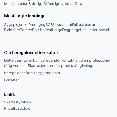
Medier, kultur & design
Offentlige ydelser & satser
Mest søgte lønninger
Sygeplejerske
Pædagog
SOSU Assistent
Folkeskolelærer
Elektriker
Tømrer
Politibetjent
Læge
Dagpenge
Løn under barsel
Om beregnloenefterskat.dk
Dette værktøj er kun vejledende. Kontakt altid en professionel
rådgiver eller Skattestyrelsen for præcis rådgivning.
beregnloenefterskat@gmail.com
Forfatter
Links
Skattestyrelsen
Privatlivspolitik