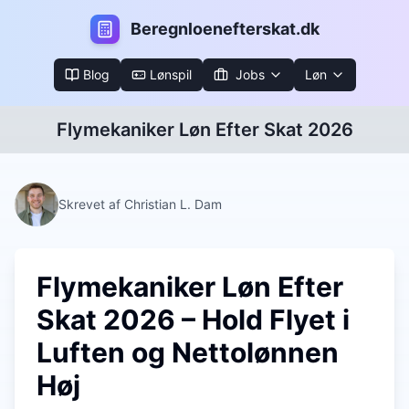
B
eregnloenefterskat.dk
Blog
Lønspil
Jobs
Løn
Flymekaniker Løn Efter Skat 2026
Skrevet af Christian L. Dam
Flymekaniker Løn Efter
Skat 2026 – Hold Flyet i
Luften og Nettolønnen
Høj