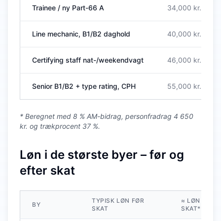
Trainee / ny Part-66 A
34,000
kr.
Line mechanic, B1/B2 daghold
40,000
kr.
Certifying staff nat-/weekendvagt
46,000
kr.
Senior B1/B2 + type rating, CPH
55,000
kr.
* Beregnet med 8 % AM-bidrag, personfradrag 4 650
kr. og trækprocent 37 %.
Løn i de største byer – før og
efter skat
TYPISK LØN FØR
≈ LØN EFTE
BY
SKAT
SKAT**