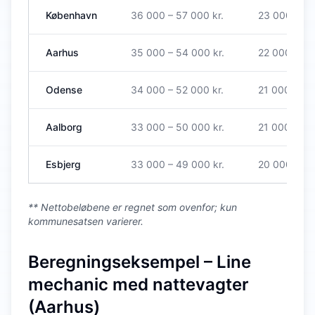
København
36 000 – 57 000 kr.
23 000 – 36
Aarhus
35 000 – 54 000 kr.
22 000 – 34
Odense
34 000 – 52 000 kr.
21 000 – 33
Aalborg
33 000 – 50 000 kr.
21 000 – 32
Esbjerg
33 000 – 49 000 kr.
20 000 – 31
** Nettobeløbene er regnet som ovenfor; kun
kommunesatsen varierer.
Beregningseksempel – Line
mechanic med nattevagter
(Aarhus)