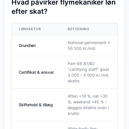
Hvad påvirker flymekaniker løn
efter skat?
LØNFAKTOR
BETYDNING
National gennemsnit ≈
Grundløn
56 500 kr./md.
Part-66 B1/B2
"certifying staff" giver
Certifikat & ansvar
3 000 – 5 000 kr./md.
ekstra
Aften +18 %, nat +30
%, weekend +45 % –
Skiftehold & tillæg
lægges direkte oven i
brutto
Wide-body line-