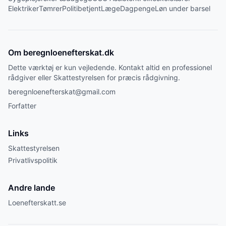
Elektriker
Tømrer
Politibetjent
Læge
Dagpenge
Løn under barsel
Om beregnloenefterskat.dk
Dette værktøj er kun vejledende. Kontakt altid en professionel
rådgiver eller Skattestyrelsen for præcis rådgivning.
beregnloenefterskat@gmail.com
Forfatter
Links
Skattestyrelsen
Privatlivspolitik
Andre lande
Loenefterskatt.se