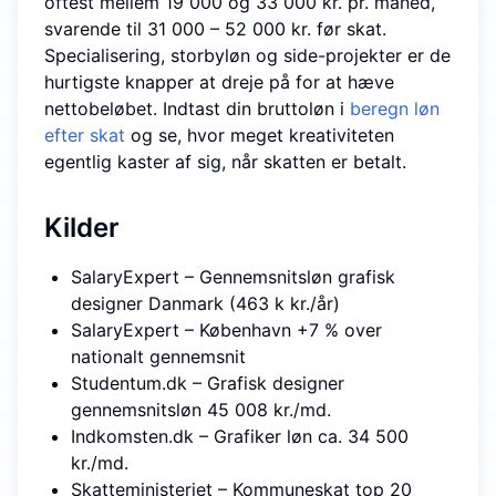
oftest mellem 19 000 og 33 000 kr. pr. måned,
svarende til 31 000 – 52 000 kr. før skat.
Specialisering, storbyløn og side-projekter er de
hurtigste knapper at dreje på for at hæve
nettobeløbet. Indtast din bruttoløn i
beregn løn
efter skat
og se, hvor meget kreativiteten
egentlig kaster af sig, når skatten er betalt.
Kilder
SalaryExpert – Gennemsnitsløn grafisk
designer Danmark (463 k kr./år)
SalaryExpert – København +7 % over
nationalt gennemsnit
Studentum.dk – Grafisk designer
gennemsnitsløn 45 008 kr./md.
Indkomsten.dk – Grafiker løn ca. 34 500
kr./md.
Skatteministeriet – Kommuneskat top 20