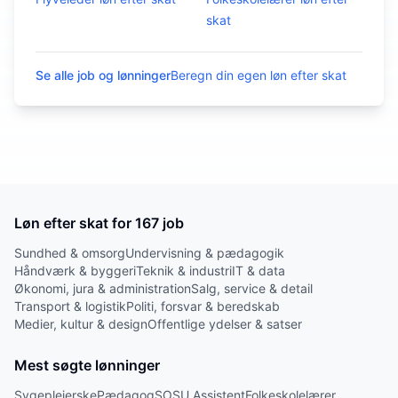
skat
Se alle job og lønninger
Beregn din egen løn efter skat
Løn efter skat for
167
job
Sundhed & omsorg
Undervisning & pædagogik
Håndværk & byggeri
Teknik & industri
IT & data
Økonomi, jura & administration
Salg, service & detail
Transport & logistik
Politi, forsvar & beredskab
Medier, kultur & design
Offentlige ydelser & satser
Mest søgte lønninger
Sygeplejerske
Pædagog
SOSU Assistent
Folkeskolelærer