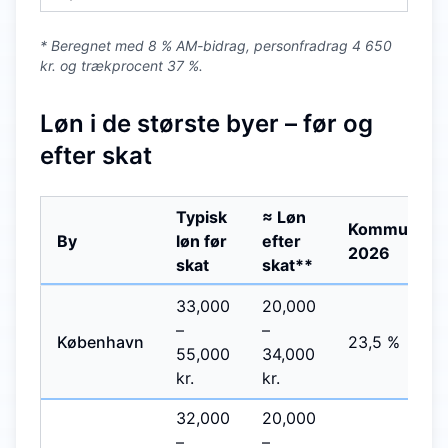
* Beregnet med 8 % AM-bidrag, personfradrag 4 650
kr. og trækprocent 37 %.
Løn i de største byer – før og
efter skat
Typisk
≈ Løn
Kommunesk
By
løn før
efter
2026
skat
skat**
33,000
20,000
–
–
København
23,5 %
55,000
34,000
kr.
kr.
32,000
20,000
–
–