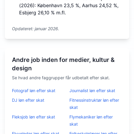
(2026): København 23,5 %, Aarhus 24,52 %,
Esbjerg 26,10 % m.fl.
Opdateret: januar 2026.
Andre job inden for medier, kultur &
design
Se hvad andre faggrupper får udbetalt efter skat.
Fotograf
løn efter skat
Journalist
løn efter skat
DJ
løn efter skat
Fitnessinstruktør
løn efter
skat
Fleksjob
løn efter skat
Flymekaniker
løn efter
skat
Flyveleder
løn efter skat
Folkeskolelærer
løn efter