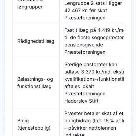
Løngruppe 2 sats I ligger på
løngrupper
42 467 kr. før skat
Præsteforeningen
Fast tillæg på 4 419 kr./md.
til de fleste sognepræster –
Rådighedstillæg
pensionsgivende
Præsteforeningen
Særlige pastorater kan
udløse 3 370 kr./md. ekstra;
Belastnings- og
kvalifikations-/funktionstillæg
funktions­tillæg
aftales lokalt
Præsteforeningen
Haderslev Stift
Præster betaler skat af et
Bolig
boligbidrag (loft 15 % af løn)
(tjenestebolig)
– påvirker nettolønnen
indirekte.