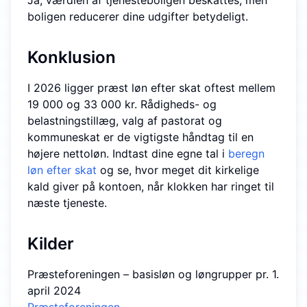
Ja, værdien af tjenesteboligen beskattes, men
boligen reducerer dine udgifter betydeligt.
Konklusion
I 2026 ligger præst løn efter skat oftest mellem
19 000 og 33 000 kr. Rådigheds- og
belastnings­tillæg, valg af pastorat og
kommuneskat er de vigtigste håndtag til en
højere nettoløn. Indtast dine egne tal i
beregn
løn efter skat
og se, hvor meget dit kirkelige
kald giver på kontoen, når klokken har ringet til
næste tjeneste.
Kilder
Præsteforeningen – basisløn og løngrupper pr. 1.
april 2024