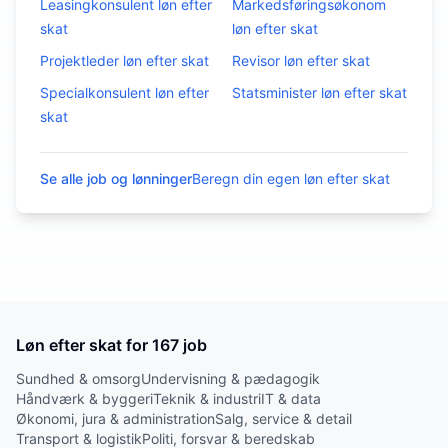
Leasingkonsulent
løn efter
Markedsføringsøkonom
skat
løn efter skat
Projektleder
løn efter skat
Revisor
løn efter skat
Specialkonsulent
løn efter
Statsminister
løn efter skat
skat
Se alle job og lønninger
Beregn din egen løn efter skat
Løn efter skat for
167
job
Sundhed & omsorg
Undervisning & pædagogik
Håndværk & byggeri
Teknik & industri
IT & data
Økonomi, jura & administration
Salg, service & detail
Transport & logistik
Politi, forsvar & beredskab