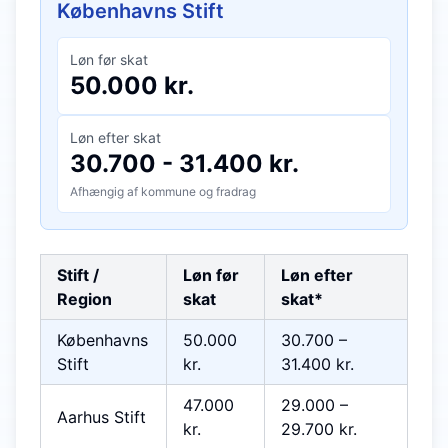
Københavns Stift
Løn før skat
50.000
kr.
Løn efter skat
30.700
-
31.400
kr.
Afhængig af kommune og fradrag
Stift /
Løn før
Løn efter
Region
skat
skat*
Københavns
50.000
30.700
–
Stift
kr.
31.400
kr.
47.000
29.000
–
Aarhus Stift
kr.
29.700
kr.