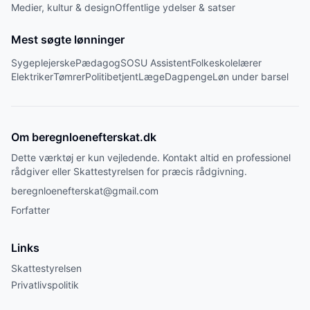
Medier, kultur & design
Offentlige ydelser & satser
Mest søgte lønninger
Sygeplejerske
Pædagog
SOSU Assistent
Folkeskolelærer
Elektriker
Tømrer
Politibetjent
Læge
Dagpenge
Løn under barsel
Om beregnloenefterskat.dk
Dette værktøj er kun vejledende. Kontakt altid en professionel
rådgiver eller Skattestyrelsen for præcis rådgivning.
beregnloenefterskat@gmail.com
Forfatter
Links
Skattestyrelsen
Privatlivspolitik