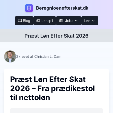
B
eregnloenefterskat.dk
Blog
Lønspil
Jobs
Løn
Præst Løn Efter Skat 2026
Skrevet af Christian L. Dam
Præst Løn Efter Skat
2026 – Fra prædikestol
til nettoløn