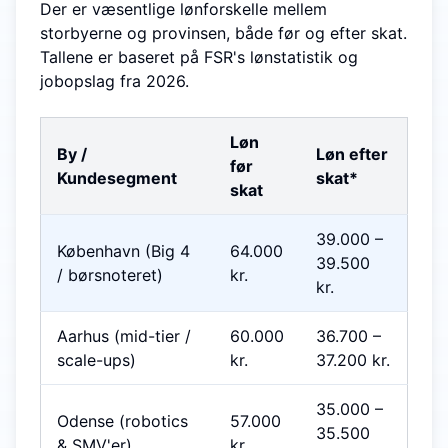
Der er væsentlige lønforskelle mellem
storbyerne og provinsen, både før og efter skat.
Tallene er baseret på FSR's lønstatistik og
jobopslag fra 2026.
Løn
By /
Løn efter
før
Kundesegment
skat*
skat
39.000
–
København (Big 4
64.000
39.500
/ børsnoteret)
kr.
kr.
Aarhus (mid-tier /
60.000
36.700
–
scale-ups)
kr.
37.200
kr.
35.000
–
Odense (robotics
57.000
35.500
& SMV'er)
kr.