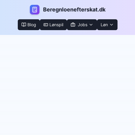
B
eregnloenefterskat.dk
Blog
Lønspil
Jobs
Løn