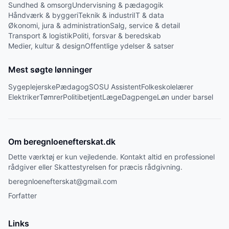
Sundhed & omsorg
Undervisning & pædagogik
Håndværk & byggeri
Teknik & industri
IT & data
Økonomi, jura & administration
Salg, service & detail
Transport & logistik
Politi, forsvar & beredskab
Medier, kultur & design
Offentlige ydelser & satser
Mest søgte lønninger
Sygeplejerske
Pædagog
SOSU Assistent
Folkeskolelærer
Elektriker
Tømrer
Politibetjent
Læge
Dagpenge
Løn under barsel
Om beregnloenefterskat.dk
Dette værktøj er kun vejledende. Kontakt altid en professionel
rådgiver eller Skattestyrelsen for præcis rådgivning.
beregnloenefterskat@gmail.com
Forfatter
Links