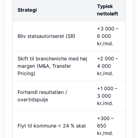
Typisk
Strategi
nettoløft
+3 000 –
Bliv statsautoriseret (SR)
6 000
kr./md.
Skift til brancheniche med høj
+2 000 –
margen (M&A, Transfer
4 000
Pricing)
kr./md.
+1 000 –
Forhandl resultatløn /
3 000
overtidspulje
kr./md.
+300 –
Flyt til kommune < 24 % skat
650
kr./md.