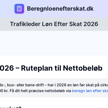
B
eregnloenefterskat.dk
Trafikleder Løn Efter Skat 2026
2026 – Ruteplan til Nettobeløb
ds-, bus- eller bane-drift – har i 2026 en løn før skat på ci
00 kr. Få dit helt præcise nettobeløb via
beregn løn efter sk