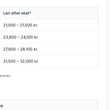
Løn efter skat*
21,000
–
21,500
kr.
23,600
–
24,100
kr.
27,600
–
28,100
kr.
31,500
–
32,000
kr.
gneren.
øb