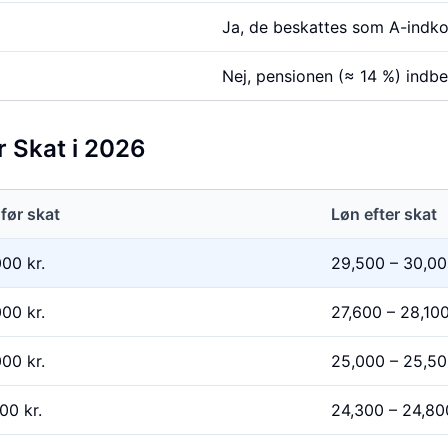
Ja, de beskattes som A-indk
Nej, pensionen (≈ 14 %) indbet
r Skat i 2026
før skat
Løn efter skat
000
kr.
29,500
–
30,00
000
kr.
27,600
–
28,10
000
kr.
25,000
–
25,50
000
kr.
24,300
–
24,80