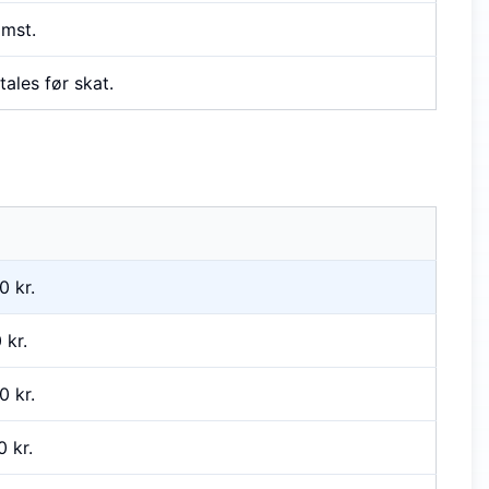
omst.
ales før skat.
0
kr.
0
kr.
0
kr.
0
kr.