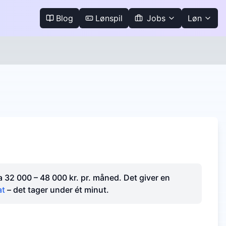
Blog
Lønspil
Jobs
Løn
rka 32 000 – 48 000 kr. pr. måned. Det giver en
at
– det tager under ét minut.