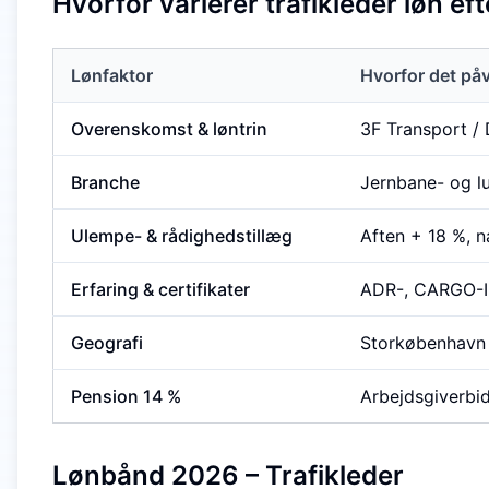
Hvorfor varierer trafikleder løn ef
Lønfaktor
Hvorfor det påv
Overenskomst & løntrin
3F Transport / 
Branche
Jernbane- og lu
Ulempe- & rådighedstillæg
Aften + 18 %, n
Erfaring & certifikater
ADR-, CARGO-IM
Geografi
Storkøbenhavn 
Pension 14 %
Arbejdsgiverbid
Lønbånd 2026 – Trafikleder