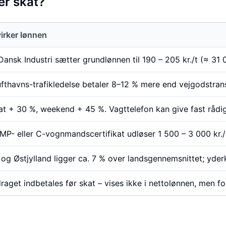
ter skat?
irker lønnen
Dansk Industri sætter grundlønnen til 190 – 205 kr./t (≈ 31 
fthavns-trafikledelse betaler 8–12 % mere end vejgodstran
at + 30 %, weekend + 45 %. Vagttelefon kan give fast rådig
P- eller C-vognmandscertifikat udløser 1 500 – 3 000 kr./
og Østjylland ligger ca. 7 % over landsgennemsnittet; yde
raget indbetales før skat – vises ikke i nettolønnen, men f