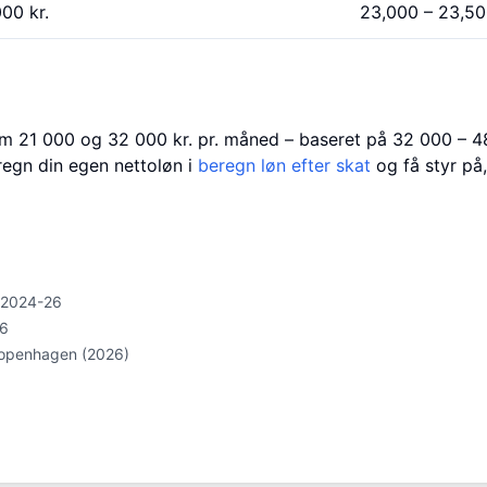
000
kr.
23,000
–
23,50
llem 21 000 og 32 000 kr. pr. måned – baseret på 32 000 – 4
eregn din egen nettoløn i
beregn løn efter skat
og få styr på,
t 2024-26
26
 Copenhagen (2026)