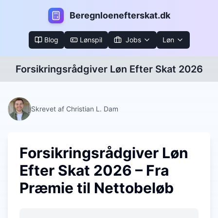
B
eregnloenefterskat.dk
Blog
Lønspil
Jobs
Løn
Forsikringsrådgiver Løn Efter Skat 2026
Skrevet af Christian L. Dam
Forsikringsrådgiver Løn
Efter Skat 2026 – Fra
Præmie til Nettobeløb