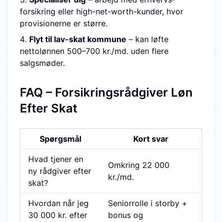
forsikring eller high-net-worth-kunder, hvor
provisionerne er større.
Flyt til lav-skat kommune
– kan løfte
nettolønnen 500–700 kr./md. uden flere
salgsmøder.
FAQ – Forsikringsrådgiver Løn
Efter Skat
Spørgsmål
Kort svar
Hvad tjener en
Omkring 22 000
ny rådgiver efter
kr./md.
skat?
Hvordan når jeg
Senior­rolle i storby +
30 000 kr. efter
bonus og