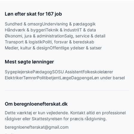
Løn efter skat for
167
job
Sundhed & omsorg
Undervisning & pædagogik
Håndværk & byggeri
Teknik & industri
IT & data
Økonomi, jura & administration
Salg, service & detail
Transport & logistik
Politi, forsvar & beredskab
Medier, kultur & design
Offentlige ydelser & satser
Mest søgte lønninger
Sygeplejerske
Pædagog
SOSU Assistent
Folkeskolelærer
Elektriker
Tømrer
Politibetjent
Læge
Dagpenge
Løn under barsel
Om beregnloenefterskat.dk
Dette værktøj er kun vejledende. Kontakt altid en professionel
rådgiver eller Skattestyrelsen for præcis rådgivning.
beregnloenefterskat@gmail.com