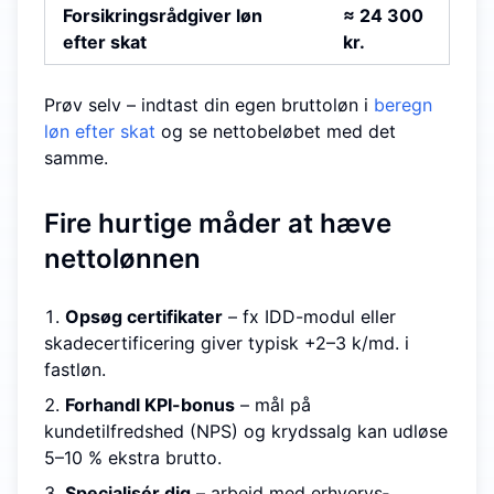
Forsikringsrådgiver løn
≈ 24 300
efter skat
kr.
Prøv selv – indtast din egen bruttoløn i
beregn
løn efter skat
og se nettobeløbet med det
samme.
Fire hurtige måder at hæve
nettolønnen
Opsøg certifikater
– fx IDD-modul eller
skade­certificering giver typisk +2–3 k/md. i
fastløn.
Forhandl KPI-bonus
– mål på
kundetilfredshed (NPS) og krydssalg kan udløse
5–10 % ekstra brutto.
Specialisér dig
– arbejd med erhvervs­