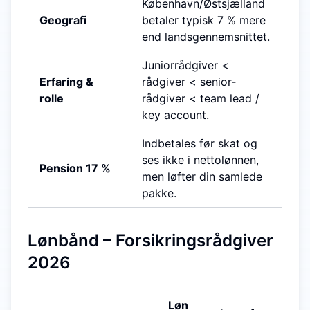
København/Øst­sjælland
Geografi
betaler typisk 7 % mere
end lands­gennemsnittet.
Junior­rådgiver <
Erfaring &
rådgiver < senior­
rolle
rådgiver < team lead /
key account.
Indbetales før skat og
ses ikke i nettolønnen,
Pension 17 %
men løfter din samlede
pakke.
Lønbånd – Forsikringsrådgiver
2026
Løn